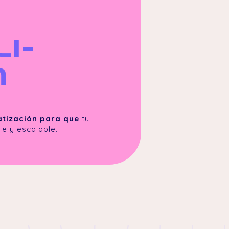
li-
n
atización para que
tu
le y escalable.