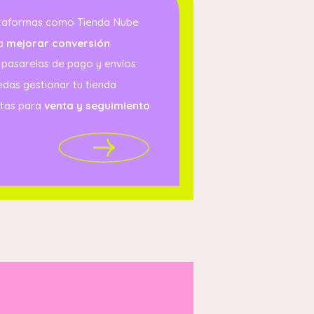
ataformas como Tienda Nube
ra
mejorar conversión
 pasarelas de pago y envíos
das gestionar tu tienda
ntas para
venta y seguimiento