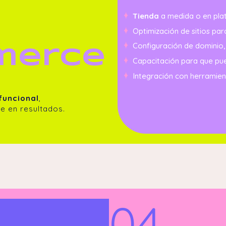
Tienda
a medida o en pl
Optimización de sitios pa
Configuración de dominio,
merce
Capacitación para que pue
Integración con herramie
 funcional
,
e en resultados.
04