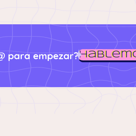
t@ para empezar?
Hablemo