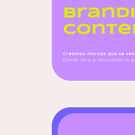
Brand
Conte
Creamos marcas que se ven
Desde cero o renovando lo qu