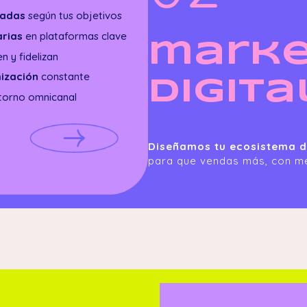
zadas
según tus objetivos
arias
en plataformas clave
marke
 y fidelizan
mización
constante
Digita
ntorno omnicanal
Diseñamos tu ecosistema di
para que vendas más, con m