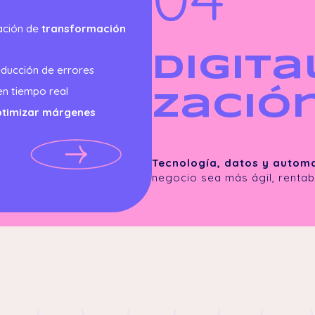
cación de
transformación
Digita
ducción de errores
en tiempo real
zació
ptimizar márgenes
Tecnología, datos y autom
negocio sea más ágil, rentab