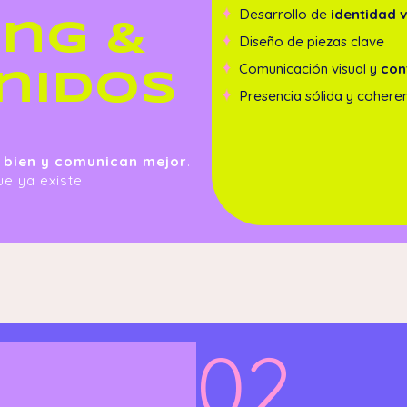
Desarrollo de
identidad v
ing &
Diseño de piezas clave
Comunicación visual y
con
nidos
Presencia sólida y cohere
 bien y comunican mejor
.
e ya existe.
02