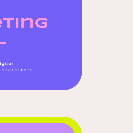
ting
l
gital
enos esfuerzo.